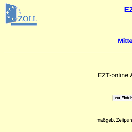
E
Mitt
EZT-online
maßgeb. Zeitpun