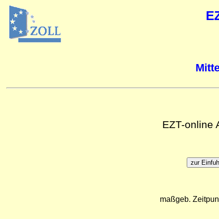
E
Mitt
EZT-online
maßgeb. Zeitpun