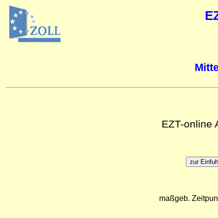
E
Mitt
EZT-online
maßgeb. Zeitpun