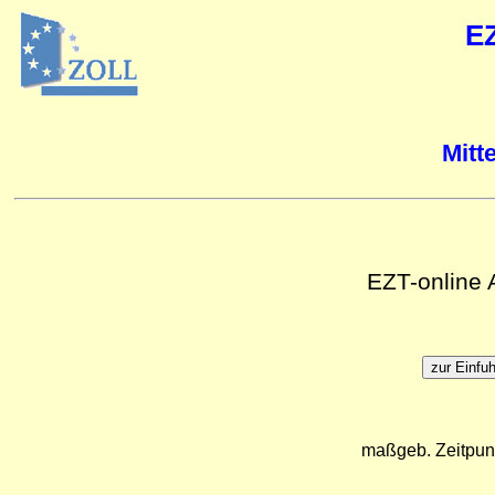
E
Mitt
EZT-online
maßgeb. Zeitpun