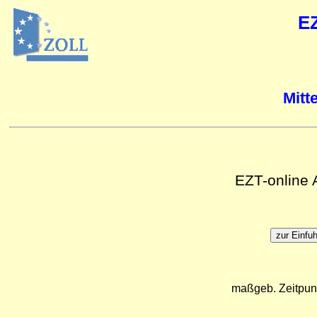
E
Mitt
EZT-online
maßgeb. Zeitpun