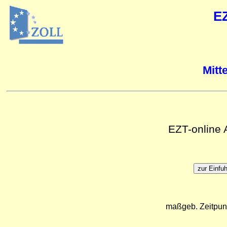
E
Mitt
EZT-online
maßgeb. Zeitpun