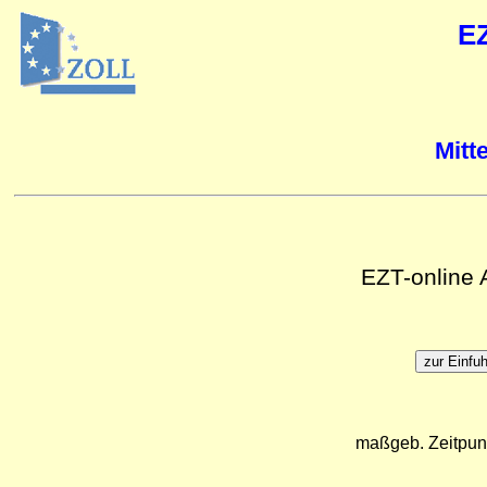
E
Mitt
EZT-online
maßgeb. Zeitpun