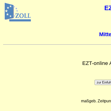
E
Mitt
EZT-online
maßgeb. Zeitpun