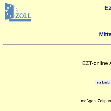
E
Mitt
EZT-online
maßgeb. Zeitpun