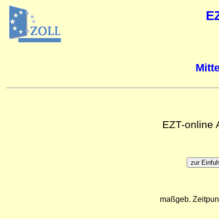
E
Mitt
EZT-online
maßgeb. Zeitpun