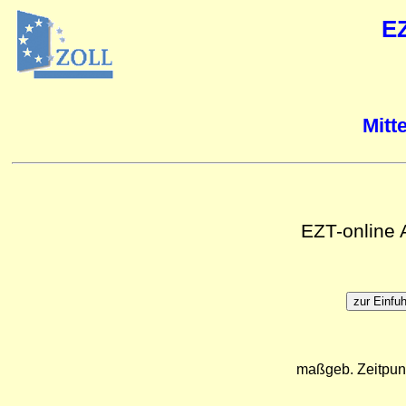
E
Mitt
EZT-online
maßgeb. Zeitpun