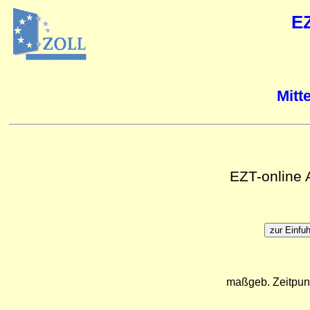
E
Mitt
EZT-online
maßgeb. Zeitpun