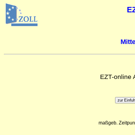
E
Mitt
EZT-online
maßgeb. Zeitpun