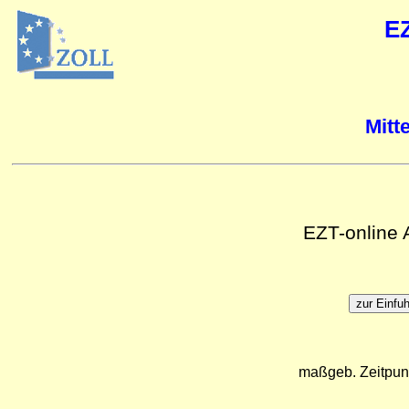
E
Mitt
EZT-online
maßgeb. Zeitpun