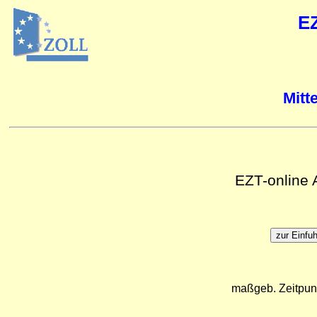
E
Mitt
EZT-online
maßgeb. Zeitpun