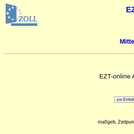
E
Mitt
EZT-online
maßgeb. Zeitpun