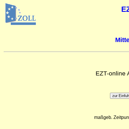
E
Mitt
EZT-online
maßgeb. Zeitpun