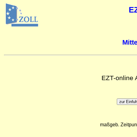
E
Mitt
EZT-online
maßgeb. Zeitpun