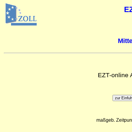
E
Mitt
EZT-online
maßgeb. Zeitpun