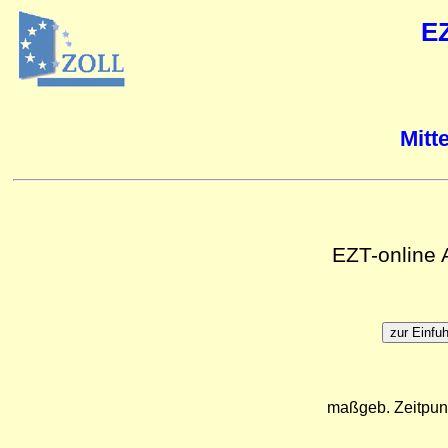
E
Mitt
EZT-online
maßgeb. Zeitpun