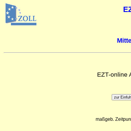
E
Mitt
EZT-online
maßgeb. Zeitpun