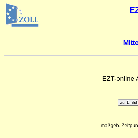
E
Mitt
EZT-online
maßgeb. Zeitpun