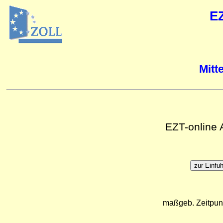
E
Mitt
EZT-online
maßgeb. Zeitpun