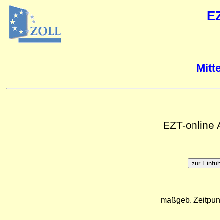
E
Mitt
EZT-online
maßgeb. Zeitpun