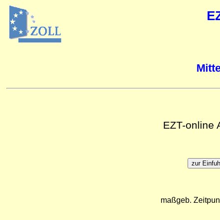
E
Mitt
EZT-online
maßgeb. Zeitpun