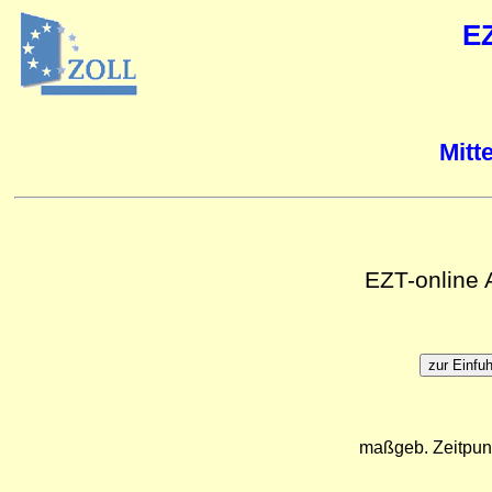
E
Mitt
EZT-online
maßgeb. Zeitpun