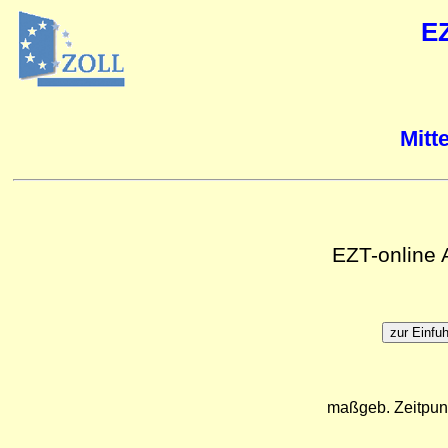
E
Mitt
EZT-online
maßgeb. Zeitpun