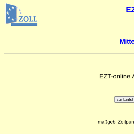
E
Mitt
EZT-online
maßgeb. Zeitpun