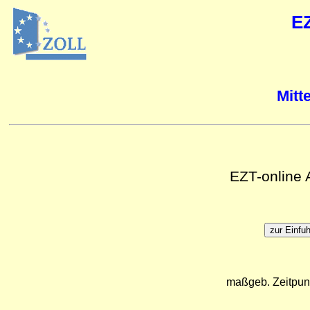
E
Mitt
EZT-online
maßgeb. Zeitpun