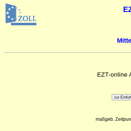
E
Mitt
EZT-online
maßgeb. Zeitpun