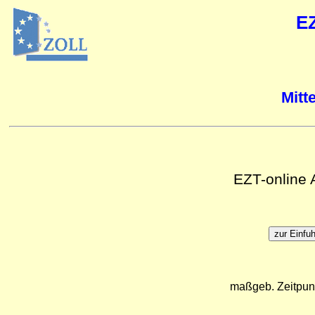
E
Mitt
EZT-online
maßgeb. Zeitpun