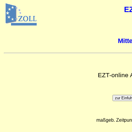
E
Mitt
EZT-online
maßgeb. Zeitpun