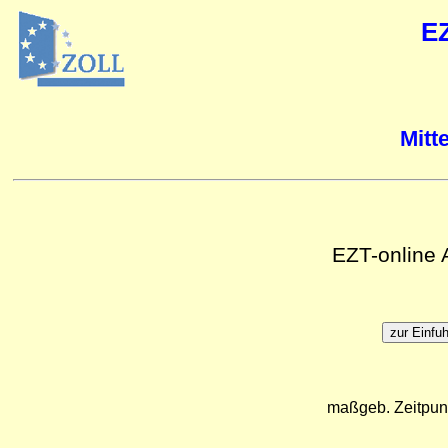
E
Mitt
EZT-online
maßgeb. Zeitpun