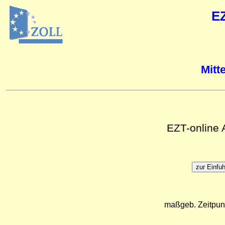
E
Mitt
EZT-online
maßgeb. Zeitpun