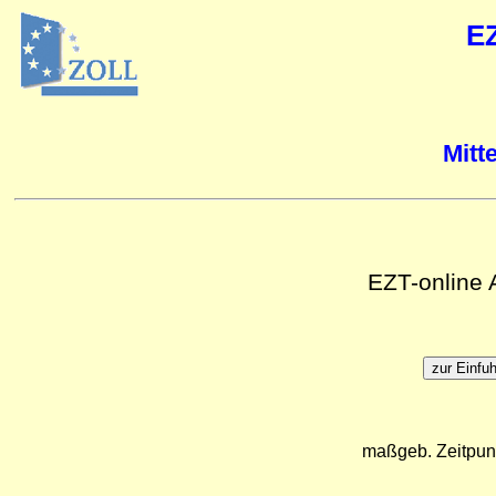
E
Mitt
EZT-online
maßgeb. Zeitpun