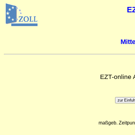
E
Mitt
EZT-online
maßgeb. Zeitpun