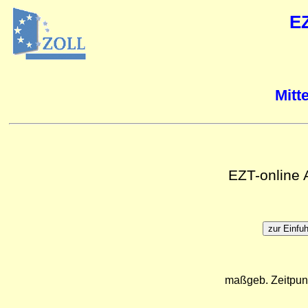
E
Mitt
EZT-online
maßgeb. Zeitpun