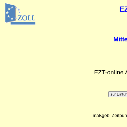
E
Mitt
EZT-online
maßgeb. Zeitpun