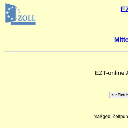
E
Mitt
EZT-online
maßgeb. Zeitpun