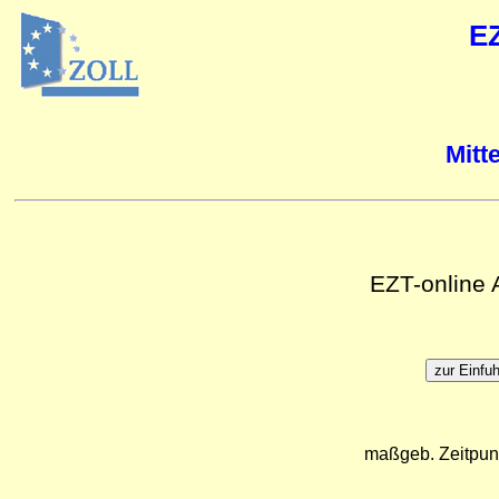
E
Mitt
EZT-online
maßgeb. Zeitpun