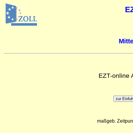
E
Mitt
EZT-online
maßgeb. Zeitpun