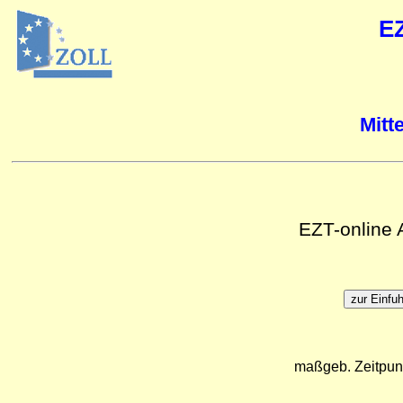
E
Mitt
EZT-online
maßgeb. Zeitpun