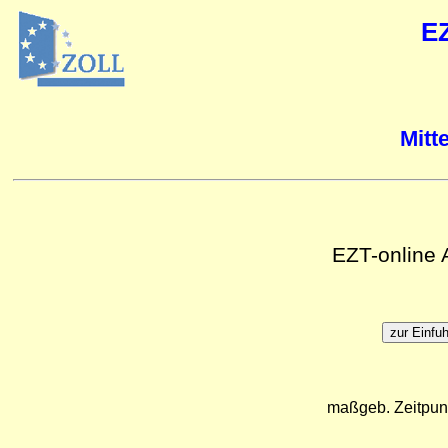
E
Mitt
EZT-online
maßgeb. Zeitpun