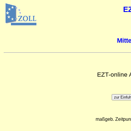
E
Mitt
EZT-online
maßgeb. Zeitpun