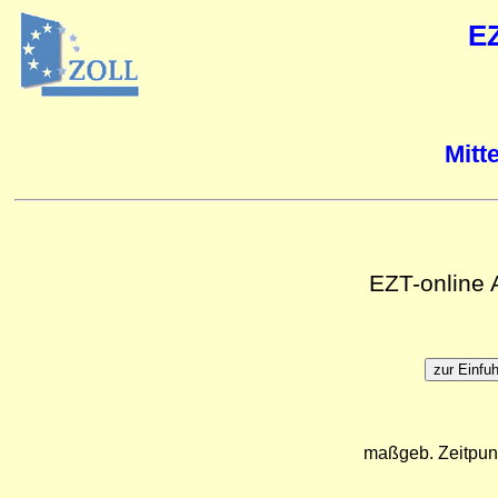
E
Mitt
EZT-online
maßgeb. Zeitpun