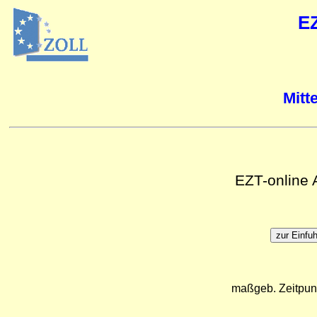
E
Mitt
EZT-online
maßgeb. Zeitpun