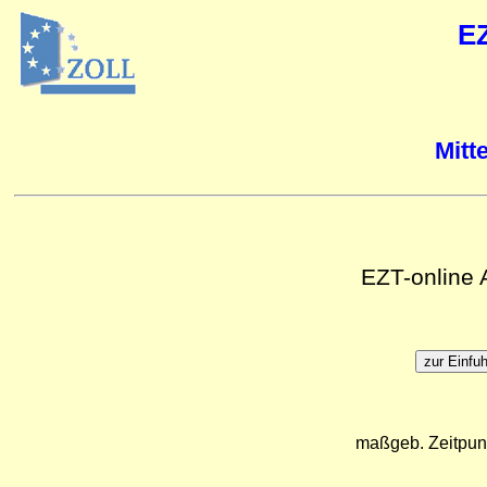
E
Mitt
EZT-online
maßgeb. Zeitpun