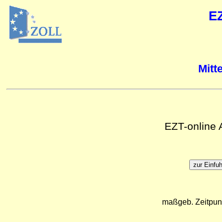
E
Mitt
EZT-online
maßgeb. Zeitpun