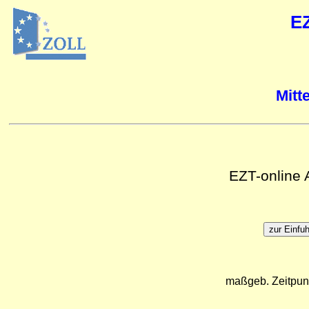
E
Mitt
EZT-online
maßgeb. Zeitpun