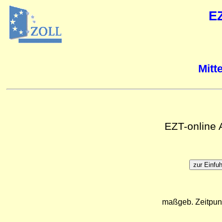
E
Mitt
EZT-online
maßgeb. Zeitpun